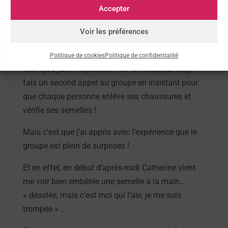
Accepter
Nous partons donc pour la journée et Marie
Voir les préférences
Christine commence à souffrir des pieds … et sens
des ampoules arriver …
Politique de cookies
Politique de confidentialité
Bien qu’ayant l’impression de les enquiquiner, je
fais un second appel au groupe en insistant pour
que chaque personne enlève ses chaussures et
vérifie ses semelles !
Mais c’est que j’ai appris avec l’expérience que le
groupe est plein de surprises !
Et en effet, en début d’après-midi Catherine vient
me voir bien embêtée une semelle à la main…
« désolée, mais c’est moi qui l’aie, je me suis
trompée » …