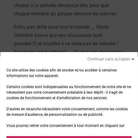
chasse à la semelle devrais-je dire, pour que
chaque membre du groupe retrouve les siennes.
Enfin, pas drôle pour tout le monde …. Marie
Christine trouve que ses chaussures sont
grandes !!! et mystère il ne reste pas de semelle !
Ses pieds ont-ils rétréci? …. Ou que ses chaussures
Continuer sans accepter ➔
se sont-elles élargies? s’interroge-t-elle.
Ce site utilise des cookies afin de stocker et/ou accéder à certaines
Pendant ce temps-là, Sylvie qui avait pris soin
informations sur votre appareil.
d’enlever les semelles de toutes les chaussures
Certains cookies sont indispensables au fonctionnement de notre site et ne
afin qu’elles sèchent bien était bien embêtée de
nécessitent pas votre consentement préalable à leur dépôt : il s'agit de
voir Marie Christine se questionner ….
cookies de fonctionnement et d'amélioration de nos services.
D'autres en revanche nécessitent votre consentement, comme les cookies
Évidemment en tant qu’accompagnante, je fais
de mesure d'audience, de personnalisation ou de publicité.
appel au groupe en leur demandant de vérifier que
Vous pourrez retirer votre consentement à tout moment en cliquant sur
chacun ait ses semelles et une seule ! Oui oui !
m’ont-ils tous répondu …