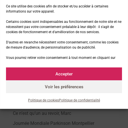
Ce site utilise des cookies afin de stocker et/ou accéder à certaines
informations sur votre appareil.
Nos thématiques
Certains cookies sont indispensables au fonctionnement de notre site et ne
nécessitent pas votre consentement préalable à leur dépôt : il s'agit de
cookies de fonctionnement et d'amélioration de nos services.
La marche et la nature
D'autres en revanche nécessitent votre consentement, comme les cookies
de mesure d'audience, de personnalisation ou de publicité.
La presse parle de nous !
Vous pourrez retirer votre consentement à tout moment en cliquant sur
Les news de l’asso
Les Premiers Pas à la télé
Accepter
Le chemin de Compostelle
Voir les préférences
Articles récents
Politique de cookies
Politique de confidentialité
Ce n’est qu’un au revoir, Marc
Journée Mondiale Parkinson Montpellier