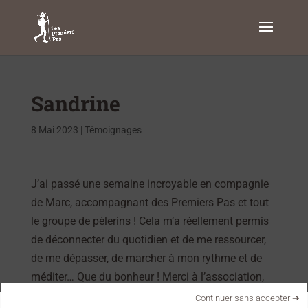
Sandrine
8 Mai 2023
|
Témoignages
J’ai passé une semaine incroyable en compagnie
de Marc, accompagnant des Premiers Pas et tout
le groupe de pèlerins ! Cela m’a réellement permis
de déconnecter du quotidien et de me ressourcer,
de me dépasser, de marcher à mon rythme et de
méditer… Que du bonheur ! Merci à l’association,
c’est une super aventure !
Continuer sans accepter ➔