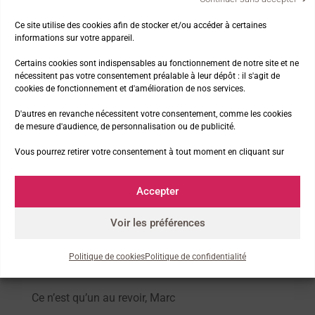
n’oublierai jamais.
Ce site utilise des cookies afin de stocker et/ou accéder à certaines
informations sur votre appareil.
Certains cookies sont indispensables au fonctionnement de notre site et ne
Nos thématiques
nécessitent pas votre consentement préalable à leur dépôt : il s'agit de
cookies de fonctionnement et d'amélioration de nos services.
D'autres en revanche nécessitent votre consentement, comme les cookies
La marche et la nature
de mesure d'audience, de personnalisation ou de publicité.
La presse parle de nous !
Vous pourrez retirer votre consentement à tout moment en cliquant sur
Les news de l’asso
Les Premiers Pas à la télé
Accepter
Le chemin de Compostelle
Voir les préférences
Articles récents
Politique de cookies
Politique de confidentialité
Ce n’est qu’un au revoir, Marc