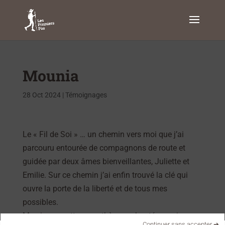
Mounia
28 Oct 2024
|
Témoignages
Le « Fil de Soi » … un chemin vers moi que j’ai
parcouru entourée de compagnons de route et
guidée par deux âmes bienveillantes, Juliette et
Emilie. Sur ce chemin j’ai enfin trouvé la clé qui
ouvre la porte de la liberté et de tous mes
possibles.
Merci pour cette parenthèse enchantée que je
Continuer sans accepter ➔