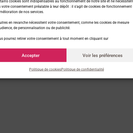
les découvertes… Ma vie ne sera plus jamais la même et grâce aux
tains cookies sont indispensables au fonctionnement de notre site et ne nécessiten
 votre consentement préalable à leur dépôt : il s'agit de cookies de fonctionnement 
umain, de la vie. 🙏
mélioration de nos services.
utres en revanche nécessitent votre consentement, comme les cookies de mesure
udience, de personnalisation ou de publicité.
s pourrez retirer votre consentement à tout moment en cliquant sur
Accepter
Voir les préférences
Politique de cookies
Politique de confidentialité