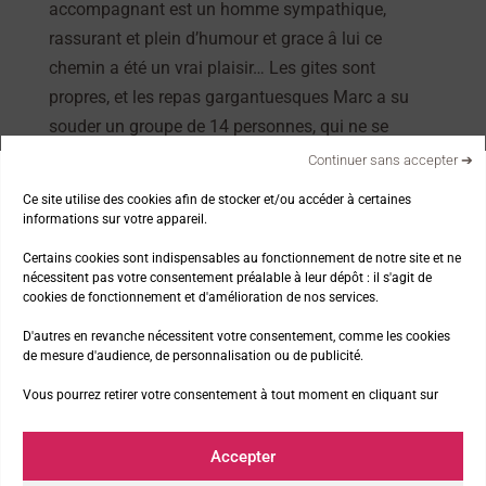
accompagnant est un homme sympathique,
rassurant et plein d’humour et grace â lui ce
chemin a été un vrai plaisir… Les gites sont
propres, et les repas gargantuesques Marc a su
souder un groupe de 14 personnes, qui ne se
connaissait pas et nous étions tous bien triste de
Continuer sans accepter ➔
nous quitter en fin de séjour… Merci aux 1ers pas d
Ce site utilise des cookies afin de stocker et/ou accéder à certaines
avoir réalisé mon rêve…Merci â Marc pour son
informations sur votre appareil.
entrain qui m’a beaucoup aidé. C’est certain je
Certains cookies sont indispensables au fonctionnement de notre site et ne
prends rdv avec les seconds pas pour l’année
nécessitent pas votre consentement préalable à leur dépôt : il s'agit de
cookies de fonctionnement et d'amélioration de nos services.
prochaine !
nicolai.corinne@sfr.fr
D'autres en revanche nécessitent votre consentement, comme les cookies
de mesure d'audience, de personnalisation ou de publicité.
Vous pourrez retirer votre consentement à tout moment en cliquant sur
Nos thématiques
Accepter