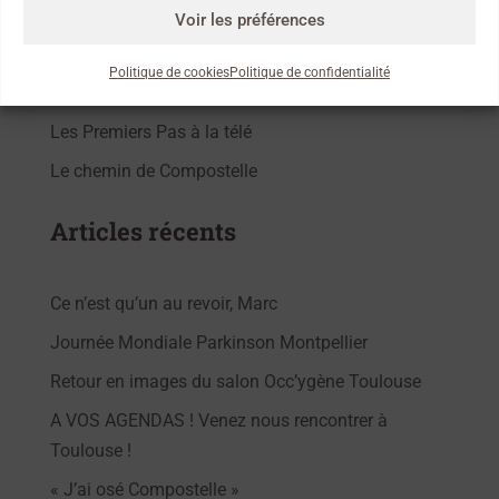
La marche et la nature
Voir les préférences
La presse parle de nous !
Politique de cookies
Politique de confidentialité
Les news de l’asso
Les Premiers Pas à la télé
Le chemin de Compostelle
Articles récents
Ce n’est qu’un au revoir, Marc
Journée Mondiale Parkinson Montpellier
Retour en images du salon Occ’ygène Toulouse
A VOS AGENDAS ! Venez nous rencontrer à
Toulouse !
« J’ai osé Compostelle »