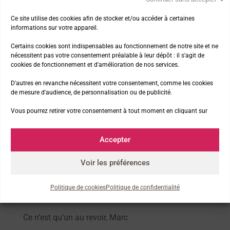
goût du « CHEMIN ». A l’an prochain pour la suite…
Ce site utilise des cookies afin de stocker et/ou accéder à certaines
informations sur votre appareil.
Certains cookies sont indispensables au fonctionnement de notre site et ne
Nos thématiques
nécessitent pas votre consentement préalable à leur dépôt : il s'agit de
cookies de fonctionnement et d'amélioration de nos services.
D'autres en revanche nécessitent votre consentement, comme les cookies
La marche et la nature
de mesure d'audience, de personnalisation ou de publicité.
La presse parle de nous !
Vous pourrez retirer votre consentement à tout moment en cliquant sur
Les news de l’asso
Les Premiers Pas à la télé
Accepter
Le chemin de Compostelle
Voir les préférences
Articles récents
Politique de cookies
Politique de confidentialité
Ce n’est qu’un au revoir, Marc