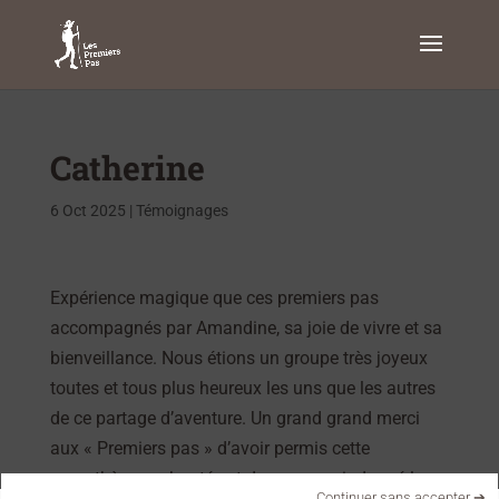
Catherine
6 Oct 2025
|
Témoignages
Expérience magique que ces premiers pas
accompagnés par Amandine, sa joie de vivre et sa
bienveillance. Nous étions un groupe très joyeux
toutes et tous plus heureux les uns que les autres
de ce partage d’aventure. Un grand grand merci
aux « Premiers pas » d’avoir permis cette
parenthèse enchantée et de nous avoir donné le
Continuer sans accepter ➔