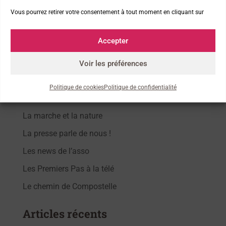
également leurs 1ers pas. En attendant, RDV est
Vous pourrez retirer votre consentement à tout moment en cliquant sur
pris l’année prochaine pour un nouveau bout de
chemin ensemble !
Accepter
Voir les préférences
Nos thématiques
Politique de cookies
Politique de confidentialité
La marche et la nature
La presse parle de nous !
Les news de l’asso
Les Premiers Pas à la télé
Le chemin de Compostelle
Articles récents