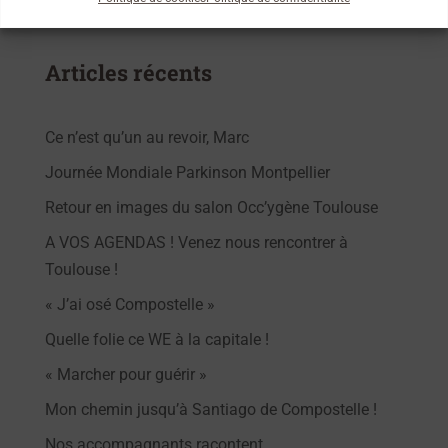
Le chemin de Compostelle
Articles récents
Ce n’est qu’un au revoir, Marc
Journée Mondiale Parkinson Montpellier
Retour en images du salon Occ’ygène Toulouse
A VOS AGENDAS ! Venez nous rencontrer à
Toulouse !
« J’ai osé Compostelle »
Quelle folie ce WE à la capitale !
« Marcher pour guérir »
Mon chemin jusqu’à Santiago de Compostelle !
Nos accompagnants racontent …..