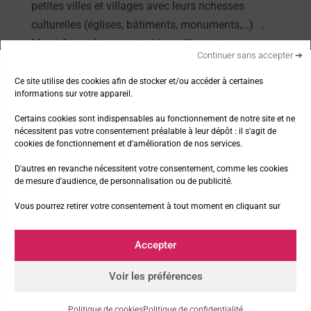
petites villes et villages avec leurs richesses
culturelles (églises, bâtiments, monuments,…) .
Merci Amandine pour ta bienveillance, ton
Continuer sans accepter ➔
professionnalisme, ta bonne humeur et tous les
bons moments partagés avec notre groupe.
Ce site utilise des cookies afin de stocker et/ou accéder à certaines
informations sur votre appareil.
Nous remercions également l’association pour la
très bonne organisation.
Certains cookies sont indispensables au fonctionnement de notre site et ne
nécessitent pas votre consentement préalable à leur dépôt : il s'agit de
cookies de fonctionnement et d'amélioration de nos services.
D'autres en revanche nécessitent votre consentement, comme les cookies
Nos thématiques
de mesure d'audience, de personnalisation ou de publicité.
Vous pourrez retirer votre consentement à tout moment en cliquant sur
La marche et la nature
Accepter
La presse parle de nous !
Les news de l’asso
Voir les préférences
Les Premiers Pas à la télé
Politique de cookies
Politique de confidentialité