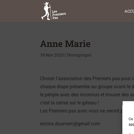
ACCU
Anne Marie
18 Nov 2025
|
Témoignages
Choisir l’association des Premiers pas pour 
chaque étape présentée au groupe avant le dép
le périple avec des inconnus et trouver des a
c’est la cerise sur le gâteau !
Les Premiers pas avec vous ne seront pas les
Ce 
enclos.doumerc@gmail.com
app