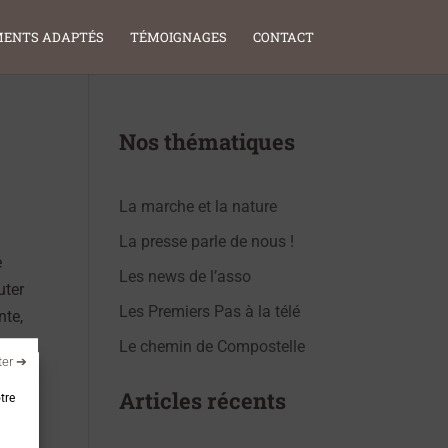
ENTS ADAPTÉS
TÉMOIGNAGES
CONTACT
Nos thématiques
La marche et la nature
La presse parle de nous !
e
Les news de l’asso
uter
Les Premiers Pas à la télé
nte,
Le chemin de Compostelle
ter ➔
Articles récents
tre