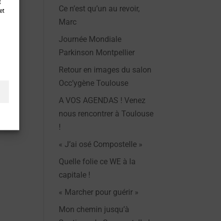
t
Ce n’est qu’un au revoir,
et
Marc
Journée Mondiale
Parkinson Montpellier
Retour en images du salon
Occ’ygène Toulouse
A VOS AGENDAS ! Venez
nous rencontrer à Toulouse
!
« J’ai osé Compostelle »
Quelle folie ce WE à la
capitale !
« Marcher pour guérir »
Mon chemin jusqu’à