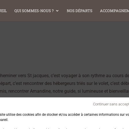
EIL
QUI SOMMES-NOUS ?
NOS DÉPARTS
ACCOMPAGNEM
cheminer vers St jacques, c’est voyager à son rythme au cours d
art, c’est rencontrer des hébergeurs triés sur le volet, c’est déb
mis, rencontrer Amandine, notre guide, si lumineuse et bienveilla
Continuer sans accep
 derniers !
site utilise des cookies afin de stocker et/ou accéder à certaines informations sur vo
areil.