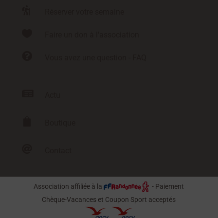

Réserver votre semaine

Faire un don à l'association

Vous avez une question - FAQ

Actu

Boutique

Contact
Association affiliée à la
- Paiement
Chèque-Vacances et Coupon Sport acceptés