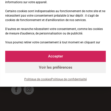
informations sur votre appareil.
VOIR LA FICHE DÉTAILLÉE
Certains cookies sont indispensables au fonctionnement de notre site et ne
nécessitent pas votre consentement préalable à leur dépôt : il s'agit de
cookies de fonctionnement et d'amélioration de nos services.
Réservez votre semaine
D'autres en revanche nécessitent votre consentement, comme les cookies
Billetterie Weezevent
de mesure d'audience, de personnalisation ou de publicité.
Vous pourrez retirer votre consentement à tout moment en cliquant sur
Accepter
Suivez-nous
et partagez vos souvenirs
Voir les préférences
#premierspas_compostelle
Politique de cookies
Politique de confidentialité