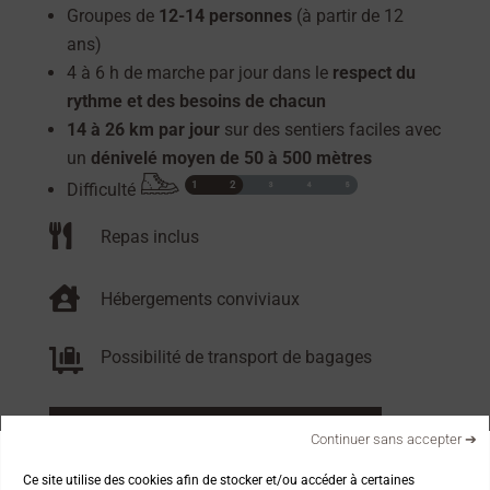
Groupes de
12-14 personnes
(à partir de 12
ans)
4 à 6 h de marche par jour dans le
respect du
rythme et des besoins de chacun
14 à 26 km par jour
sur des sentiers faciles avec
un
dénivelé moyen de 50 à 500 mètres
Difficulté

Repas inclus

Hébergements conviviaux

Possibilité de transport de bagages
RÉSERVER DIRECTEMENT
Continuer sans accepter ➔
Ce site utilise des cookies afin de stocker et/ou accéder à certaines