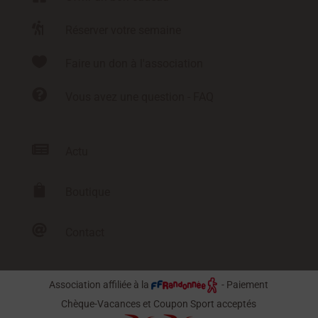

Réserver votre semaine

Faire un don à l'association

Vous avez une question - FAQ

Actu

Boutique

Contact
Association affiliée à la
- Paiement
Chèque-Vacances et Coupon Sport acceptés