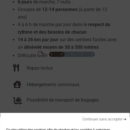
6 jours
de marche, 7 nuits
Groupes de
12-14 personnes
(à partir de 12
ans)
4 à 6 h de marche par jour dans le
respect du
rythme et des besoins de chacun
14 à 26 km par jour
sur des sentiers faciles avec
un
dénivelé moyen de 50 à 500 mètres
Difficulté

Repas inclus

Hébergements conviviaux

Possibilité de transport de bagages
RÉSERVER DIRECTEMENT
Continuer sans accepter ➔
Ce site utilise des cookies afin de stocker et/ou accéder à certaines